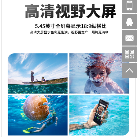
電
話：
17783
在線
客服
1306