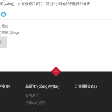
)網(wǎng)，如有侵犯和冒犯，請(qǐng)通知我們刪除和修正。
ó)電信
)移動(dòng)
)
戶案例
新聞動(dòng)態(tài)
定制開發(fā)
公司新聞
行業(yè)資訊