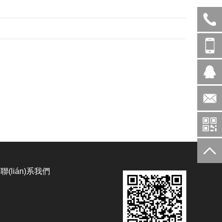
電
話：
17783
在線
客服
1306
聯(lián)系我們